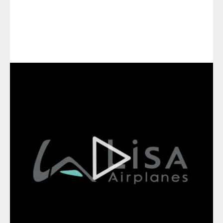
DÉCOUVERTE
POLYVALENCE
DESIGN
PERSONNALISATION
CONFORT
PILOTAGE
SÉCURITÉ
SPÉCIFICATIONS TECHNIQUES
Réserver votre AKOYA