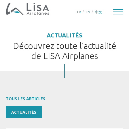
FR
EN
中文
ACTUALITÉS
Découvrez toute l’actualité
de LISA Airplanes
CRÉATEUR D’AVIONS DE PLAISANCE
UNIVERS LISA
INNOVATIONS
TOUS LES ARTICLES
QUÊTE DE PERFECTION
ACTUALITÉS