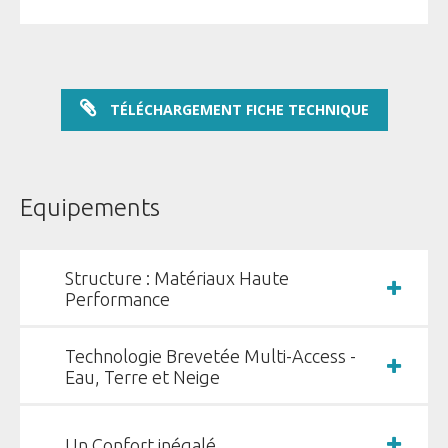
AKOYA
TÉLÉCHARGEMENT FICHE TECHNIQUE
DÉCOUVERTE
Equipements
POLYVALENCE
DESIGN
Structure : Matériaux Haute
Performance
PERSONNALISATION
Technologie Brevetée Multi-Access -
CONFORT
Eau, Terre et Neige
Réserver votre AKOYA
PILOTAGE
Un Confort inégalé