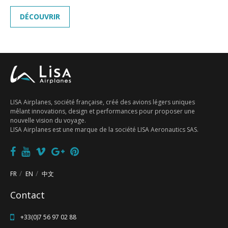
CARRIÈRE
DÉCOUVRIR
GALERIE MULTIMEDIA
CONTACT
LISA Airplanes, société française, créé des avions légers uniques
mêlant innovations, design et performances pour proposer une
nouvelle vision du voyage.
LISA Airplanes est une marque de la société LISA Aeronautics SAS.
FR
EN
中文
Contact
+33(0)7 56 97 02 88
FR
EN
中文