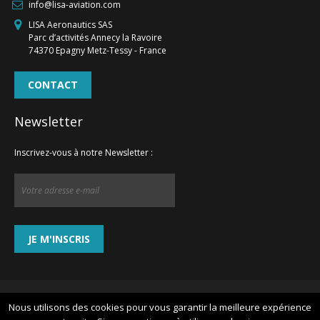
info@lisa-aviation.com
LISA Aeronautics SAS
Parc d’activités Annecy la Ravoire
74370 Epagny Metz-Tessy - France
CONTACT
Newsletter
Inscrivez-vous à notre Newsletter :
INFORMATIONS
1
VOS COORDONNÉES
VALIDATION
2
3
© 2022 LISA Airplanes
Nous utilisons des cookies pour vous garantir la meilleure expérience