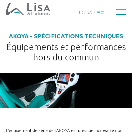
FR
EN
中文
AKOYA - SPÉCIFICATIONS TECHNIQUES
Équipements et performances
hors du commun
CRÉATEUR D’AVIONS DE PLAISANCE
UNIVERS LISA
INNOVATIONS
QUÊTE DE PERFECTION
L’équipement de série de l’AKOYA est presque incroyable pour