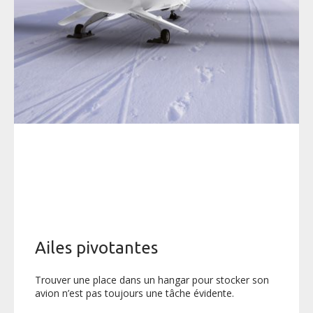
SÉCURITÉ
SPÉCIFICATIONS TECHNIQUES
RÉSERVER
Réserver votre AKOYA
Merci de votre intérêt pour l'AKOYA !
Le programme AKOYA progresse rapidement. La certification
et les premières livraisons approchent. Si vous souhaitez
Ailes pivotantes
réserver votre AKOYA, merci de nous laisser vos coordonnées,
notre équipe commerciale prendra contact avec vous dans les
plus brefs délais.
Trouver une place dans un hangar pour stocker son
avion n’est pas toujours une tâche évidente.
L’AKOYA est l’avion le plus performant et le mieux équipé de sa
catégorie. Toutefois, n’hésitez pas à nous faire part de vos