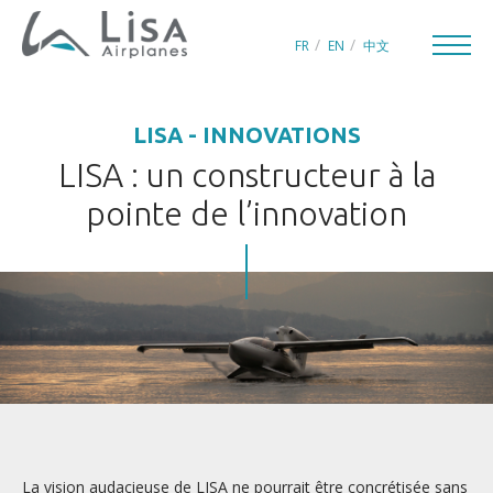
FR
EN
中文
LISA - INNOVATIONS
LISA : un constructeur à la
pointe de l’innovation
CRÉATEUR D’AVIONS DE PLAISANCE
UNIVERS LISA
INNOVATIONS
En bref
Seafoils
Skis-In
Ailes Repliables
La vision audacieuse de LISA ne pourrait être concrétisée sans