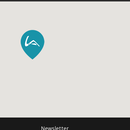
livraisons
r vos
lus brefs
CONFORT
utefois,
PILOTAGE
SÉCURITÉ
SPÉCIFICATIONS
TECHNIQUES
Newsletter