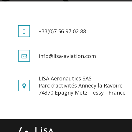
Le progra
CRÉATEUR D’AVIONS DE
appr
coordonn
PLAISANCE
+33(0)7 56 97 02 88
L’AKOYA
UNIVERS LISA
INNOVATIONS
info@lisa-aviation.com
QUÊTE DE PERFECTION
LISA Aeronautics SAS
Parc d’activités Annecy la Ravoire
74370 Epagny Metz-Tessy - France