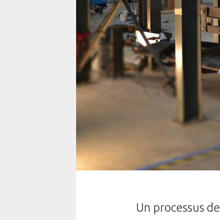
PLAISANCE
Le progra
appr
UNIVERS LISA
coordonn
L’AKOYA
INNOVATIONS
QUÊTE DE PERFECTION
En résumé
Conception
Matériaux & Fabrication
Finitions
Services
Un processus de 