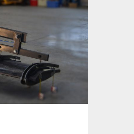
RÉSERVER
livraisons
r vos
lus brefs
CONFORT
utefois,
PILOTAGE
SÉCURITÉ
SPÉCIFICATIONS
TECHNIQUES