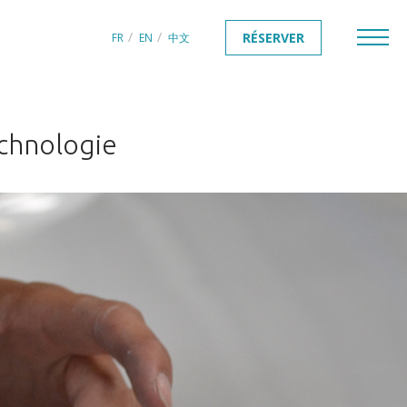
RÉSERVER
FR
EN
中文
echnologie